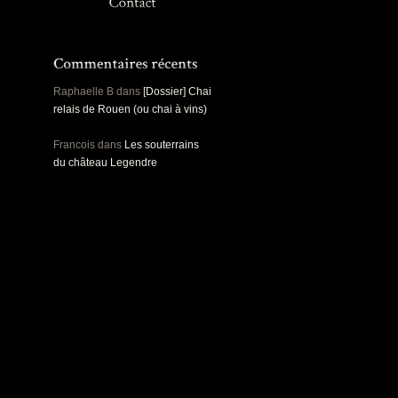
Panoramiques
Rou
Sec
Sports
Ro
Urbex
Pa
Raphaelle B
dans
[Dossier] Chai
relais de Rouen (ou chai à vins)
Francois
dans
Les souterrains
du château Legendre