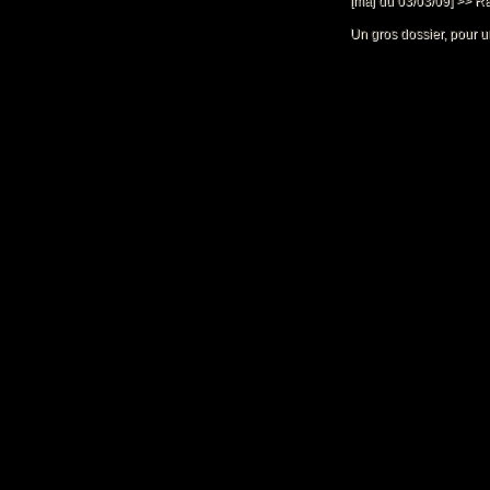
[màj du 03/03/09] >> Ra
Un gros dossier, pour un