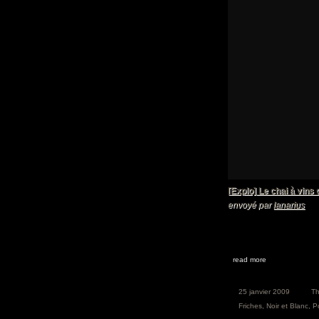
[Explo] Le chai à vins
envoyé par
lanarius
read more
25 janvier 2009
T
Friches
,
Noir et Blanc
,
P