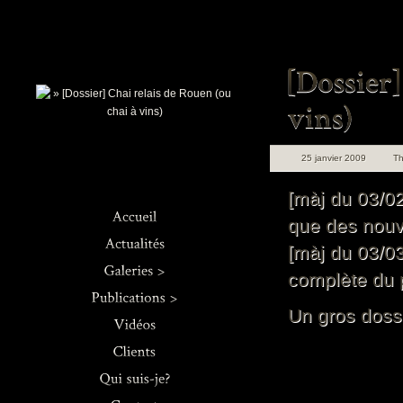
25 janvier 2009
T
[màj du 03/02
que des nouve
[màj du 03/03
Architecture
complète du 
Concerts
Journaux
Un gros dossi
Ro
Culinaire
Livres >
ch
Industriel
Web
Rou
Mariage & Co.
Sec