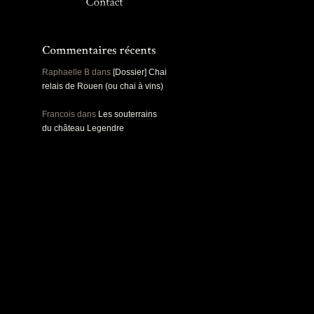
Panoramiques
Rou
Sec
Sports
Ro
Urbex
Pa
Raphaelle B
dans
[Dossier] Chai
relais de Rouen (ou chai à vins)
Francois
dans
Les souterrains
du château Legendre