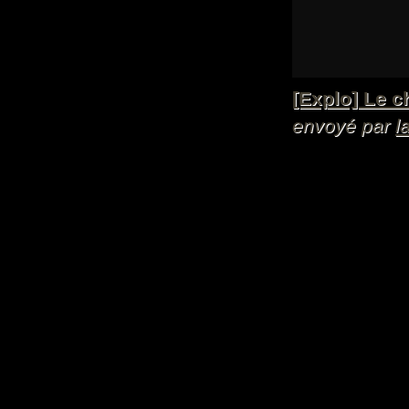
[Explo] Le c
envoyé par
l