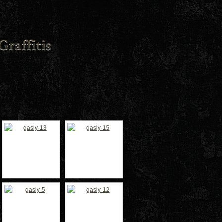
uen 100 ans de
angements
en Insolite et
ret Tome 1