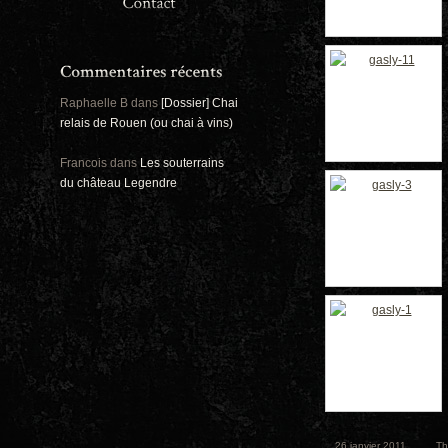
Panoramiques
Rou
Sec
Sports
Ro
Urbex
Pa
Raphaelle B
dans
[Dossier] Chai
relais de Rouen (ou chai à vins)
Francois
dans
Les souterrains
du château Legendre
26 janvier 2011
T