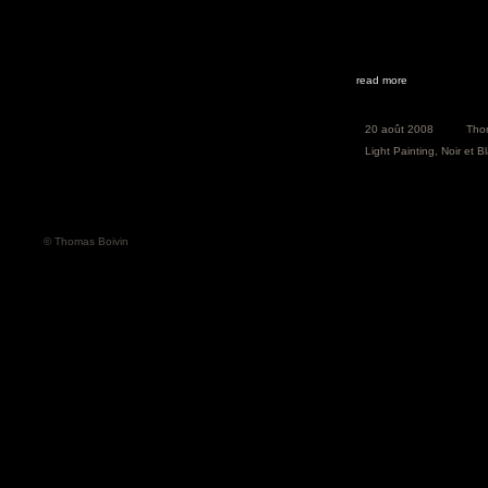
read more
20 août 2008
Tho
Light Painting
,
Noir et B
© Thomas Boivin