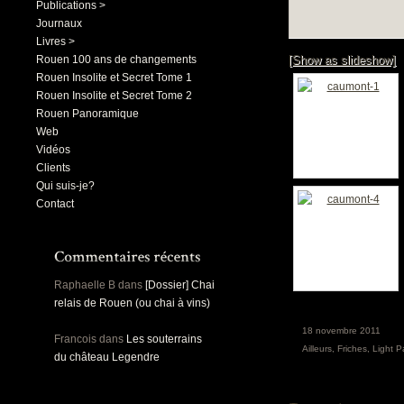
Publications >
Journaux
Livres >
Rouen 100 ans de changements
[Show as slideshow]
Rouen Insolite et Secret Tome 1
Rouen Insolite et Secret Tome 2
Rouen Panoramique
Web
Vidéos
Clients
Qui suis-je?
Contact
Raphaelle B
dans
[Dossier] Chai
relais de Rouen (ou chai à vins)
18 novembre 2011
Francois
dans
Les souterrains
Ailleurs
,
Friches
,
Light P
du château Legendre