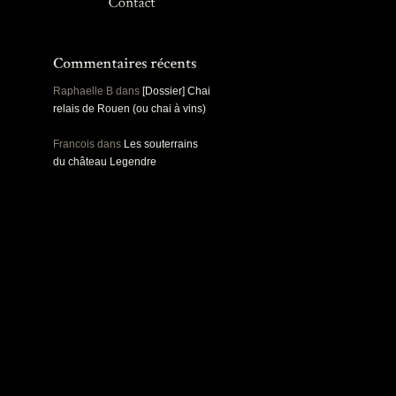
Panoramiques
Rou
Sec
Sports
Ro
Urbex
Pa
Raphaelle B
dans
[Dossier] Chai
relais de Rouen (ou chai à vins)
Francois
dans
Les souterrains
du château Legendre