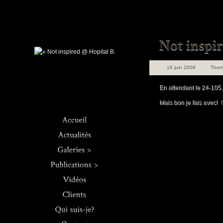
16 juin 2008
Thom
En attendant le 24-105
Mais bon je fais avec! 
Architecture
Concerts
Journaux
Ro
Culinaire
Livres >
ch
Industriel
Web
Rou
Mariage & Co.
Sec