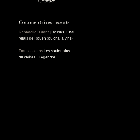
Panoramiques
Rou
Sec
Sports
Ro
Urbex
Pa
Raphaelle B
dans
[Dossier] Chai
relais de Rouen (ou chai à vins)
Francois
dans
Les souterrains
du château Legendre