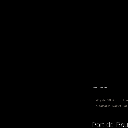
read more
20 juillet 2009
Th
Automobile
,
Noir et Blan
Port de Rou