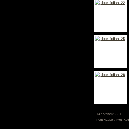
13 décembre 2011
Pont Flaubert
,
Port
,
Rou