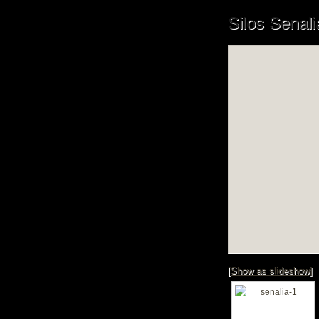
Silos Senali
[Show as slideshow]