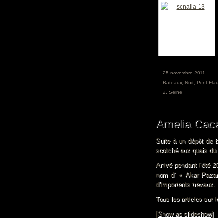
25 novembre 2011
Bateaux
,
Nuit
,
Pont Flau
2
,
Seine
Amelia Cac
Suite à un dépôt de b
scotché aux quais du 
Arrivé pendant l’été 2
nom d’ « Akar Pazar
d’importants travaux.
Tous les articles sur 
[Show as slideshow]