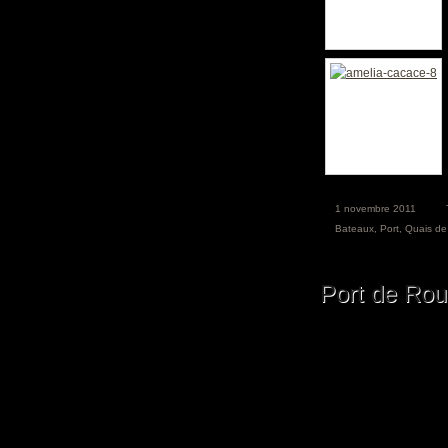
1 novembre 2011
Bateaux
,
Port
,
Quais de
Port de Rou