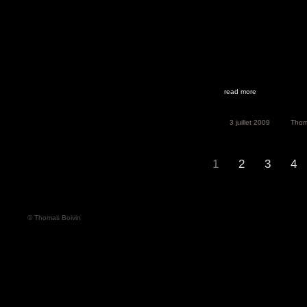
read more
3 juillet 2009
Tho
1
2
3
4
© Thomas Boivin