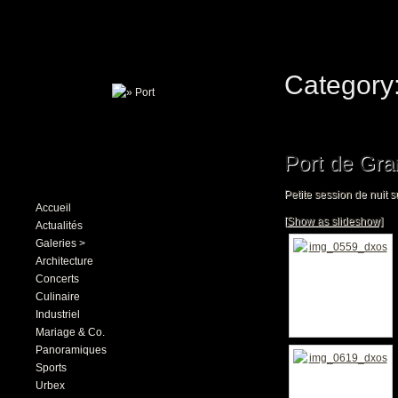
Category:
Port de Gra
Petite session de nuit 
Accueil
[Show as slideshow]
Actualités
Galeries >
Architecture
Concerts
Culinaire
Industriel
Mariage & Co.
Panoramiques
Sports
Urbex