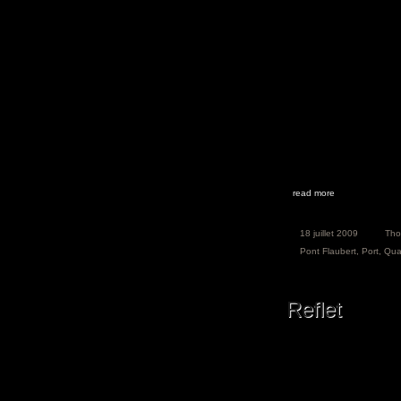
read more
18 juillet 2009
Th
Pont Flaubert
,
Port
,
Qua
Reflet