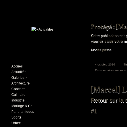
Cette publication est 
veuillez saisir votre 
Mot de passe :
4 octobre 2016
T
Accueil
Commentaires fermés
su
Actualités
Galeries >
Architecture
Concerts
Culinaire
Retour sur la
Industriel
Mariage & Co.
#1
Panoramiques
Sports
Urbex