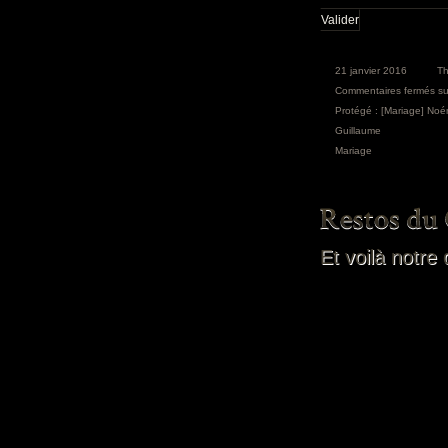
21 janvier 2016
T
Commentaires fermés
su
Protégé : [Mariage] Noé
Guillaume
Mariage
Et voilà notre