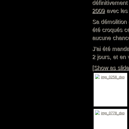
définitivement
2009
avec les
Sa démolition 
été croqués ce
aucune chanc
J’ai été manda
2 jours, et en 
[Show as slid