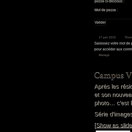
passe ci-dessous :
Mot de passe :
17 juin 2015
Thom
Saisissez votre mot de
pour accéder aux comm
Mariage
Après les rés
et son nouvea
photo… c’est l
Série d’images
[Show as slid