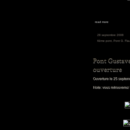
read more
28 septembre 2008
6ème pont
,
Pont G. Fla
Ouverture le 25 septem
Note: vous retrouverez 