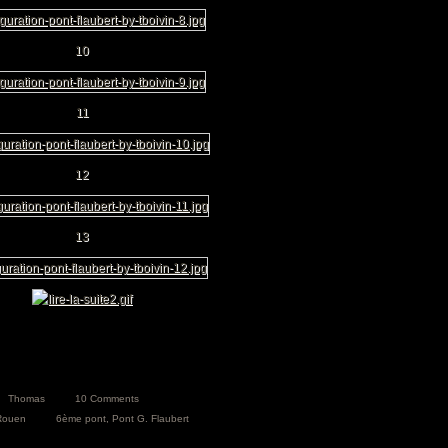
10
11
12
13
Thomas
10 Comments
Rouen
6ème pont
,
Pont G. Flaubert