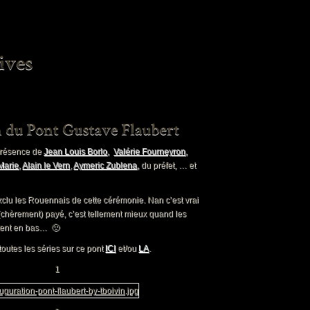
 présence de
Jean Louis Borlo
,
Valérie Fourneyron
,
Marie
,
Alain le Vern
,
Aymeric Zublena
,
du préfet, … et
clu les Rouennais de cette cérémonie. Nan c’est vrai
 (chèrement) payé, c’est tellement mieux quand les
tent en bas… 🙁
toutes les séries sur ce pont
ICI
et/ou
LA
.
1