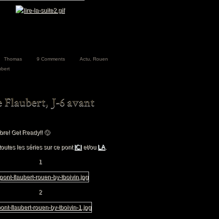
Thomas
9 Comments
Actu
,
Rouen
ubert
bre! Get Ready!! 🙂
toutes les séries sur ce pont
ICI
et/ou
LA
.
1
2