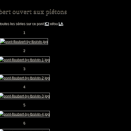
toutes les séries sur ce pont
ICI
et/ou
LA
.
1
2
3
4
5
6