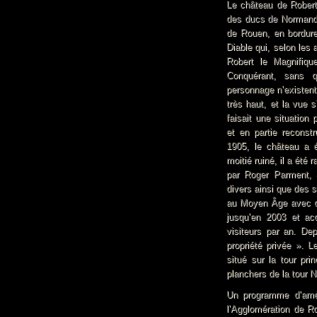
Le château de Robert 
des ducs de Normandie
de Rouen, en bordure 
Diable qui, selon les
Robert le Magnifiq
Conquérant, sans 
personnage n’existent.
très haut, et la vue 
faisait une situation 
et en partie reconstr
1905, le château a é
moitié ruiné, il a ét
par Roger Parment, 
divers ainsi que des s
au Moyen Âge avec des
jusqu’en 2003 et ac
visiteurs par an. D
propriété privée ». L
situé sur la tour pri
planchers de la tour 
Un programme d’amé
l’Agglomération de Ro