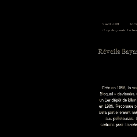
9 avril 2009
Thom
Coup de gueule
,
Friche
Crée en 1896, la soc
Bloquel » deviendra «
un 1er dépôt de bilan
en 1989. Reconnue pol
sera partiellement n
aux pelleteuses. L
cadrans pour l’aviati