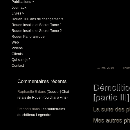
Publications >
Journaux
Livres >
Rouen 100 ans de changements
Rouen Insolite et Secret Tome 1
Rouen Insolite et Secret Tome 2
Rouen Panoramique
Web
Vidéos
Clients
Qui suis-je?
Contact
17 mai 2010
Thom
Commentaires récents
Démoliti
Raphaelle B
dans
[Dossier] Chai
[partie III]
relais de Rouen (ou chai à vins)
La suite des p
Francois
dans
Les souterrains
du château Legendre
Mes autres ph