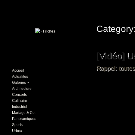
Category:
[Vidéo] U
Rappel: toutes
Accueil
Actualités
Galeries >
Architecture
Concerts
Culinaire
Industriel
Mariage & Co.
Panoramiques
Sports
Urbex