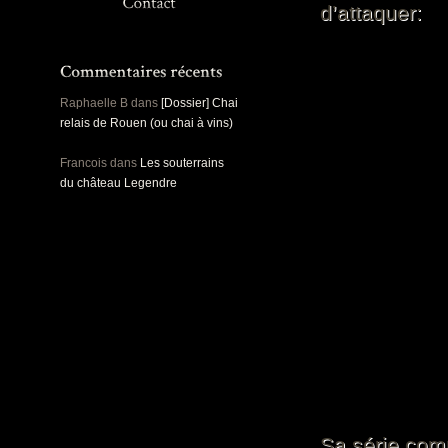
Panoramiques
d’attaquer:
Rou
Sec
Sports
Ro
Urbex
Pa
Raphaelle B
dans
[Dossier] Chai
relais de Rouen (ou chai à vins)
Francois
dans
Les souterrains
du château Legendre
Sa série com