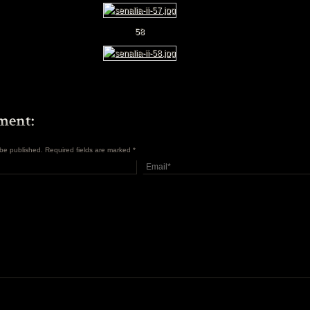
58
t be published. Required fields are marked
*