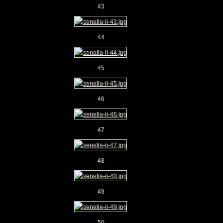
43
44
45
46
47
48
49
50