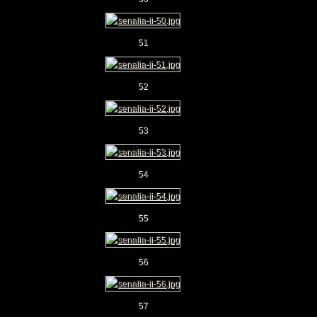
51
52
53
54
55
56
57