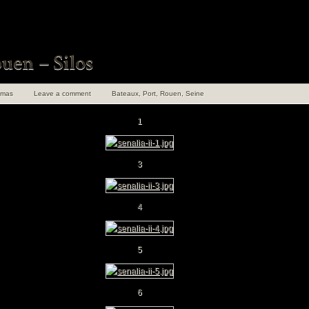
omas
Leave a comment
Bateaux
,
Port
,
Rouen
,
Seine
1
3
4
5
6