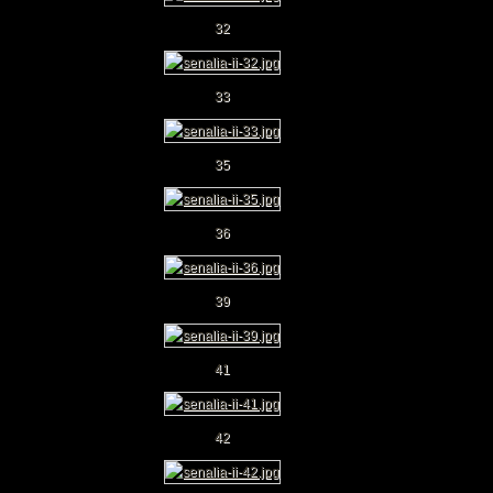
32
33
35
36
39
41
42