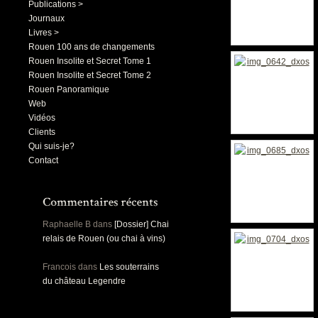
Publications >
Journaux
Livres >
Rouen 100 ans de changements
Rouen Insolite et Secret Tome 1
Rouen Insolite et Secret Tome 2
Rouen Panoramique
Web
Vidéos
Clients
Qui suis-je?
Contact
Raphaelle B
dans
[Dossier] Chai
relais de Rouen (ou chai à vins)
Francois
dans
Les souterrains
du château Legendre