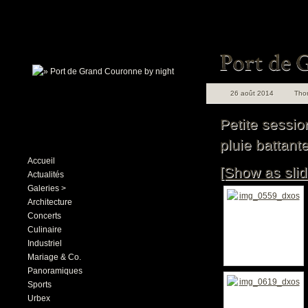
26 août 2014
Tho
Petite sessio
pluie battante
Accueil
[Show as sli
Actualités
Galeries >
Architecture
Concerts
Culinaire
Industriel
Mariage & Co.
Panoramiques
Sports
Urbex