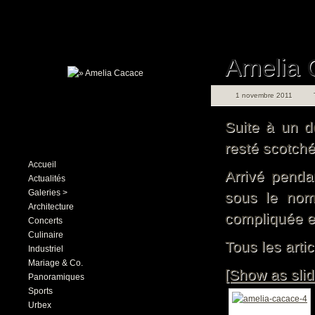
Amelia 
1 novembre 2011
Suite à un d
resté scotché
Accueil
Arrivé penda
Actualités
Galeries >
sous le nom
Architecture
compliquée et
Concerts
Culinaire
Tous les artic
Industriel
Mariage & Co.
[Show as sli
Panoramiques
Sports
Urbex