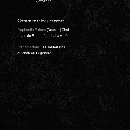
Panoramiques
Rou
Sec
Sports
Ro
Urbex
Pa
Raphaelle B
dans
[Dossier] Chai
relais de Rouen (ou chai à vins)
Francois
dans
Les souterrains
du château Legendre