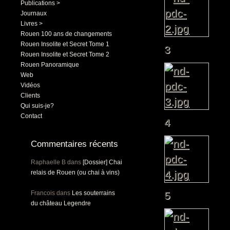
Publications >
Journaux
Livres >
Rouen 100 ans de changements
Rouen Insolite et Secret Tome 1
3
Rouen Insolite et Secret Tome 2
Rouen Panoramique
Web
Vidéos
Clients
Qui suis-je?
Contact
4
Commentaires récents
Raphaelle B
dans
[Dossier] Chai
relais de Rouen (ou chai à vins)
Francois
dans
Les souterrains
5
du château Legendre