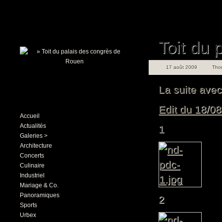
Toit du
17 août 2009
Tho
La suite avec 
Edit du 18/08
Accueil
Actualités
1
Galeries >
Architecture
Concerts
Culinaire
Industriel
Mariage & Co.
Panoramiques
2
Sports
Urbex