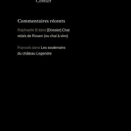
Panoramiques
Rou
Sec
Sports
Ro
Urbex
Pa
Raphaelle B
dans
[Dossier] Chai
relais de Rouen (ou chai à vins)
Francois
dans
Les souterrains
du château Legendre