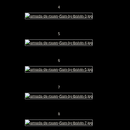
en Insolite et
4
ret Tome 2
uen
noramique
5
6
7
8