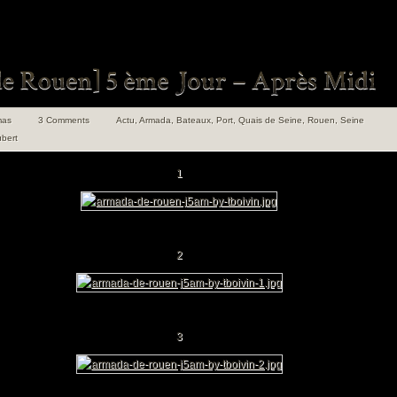
mas
3 Comments
Actu
,
Armada
,
Bateaux
,
Port
,
Quais de Seine
,
Rouen
,
Seine
ubert
1
2
uen 100 ans de
angements
3
en Insolite et
ret Tome 1