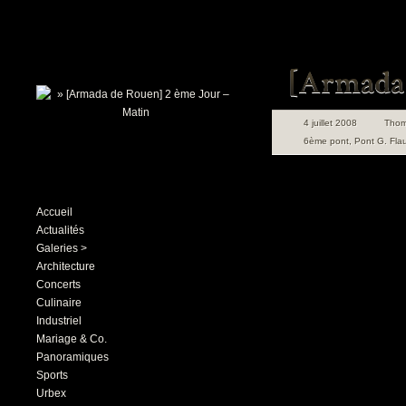
4 juillet 2008
Tho
6ème pont
,
Pont G. Fla
Accueil
Actualités
Galeries >
Architecture
Concerts
Culinaire
Industriel
Mariage & Co.
Panoramiques
Sports
Urbex