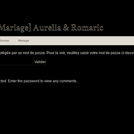
Thomas
Mariage
otégée par un mot de passe. Pour la voir, veuillez saisir votre mot de passe ci-dess
ected. Enter the password to view any comments.