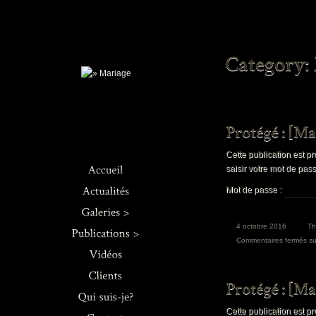
Cette publication est pr
saisir votre mot de pas
Mot de passe :
Architecture
4 octobre 2016
T
Concerts
Journaux
Commentaires fermés
su
Ro
Culinaire
Livres >
ch
Industriel
Web
Rou
Mariage & Co.
Sec
Cette publication est pr