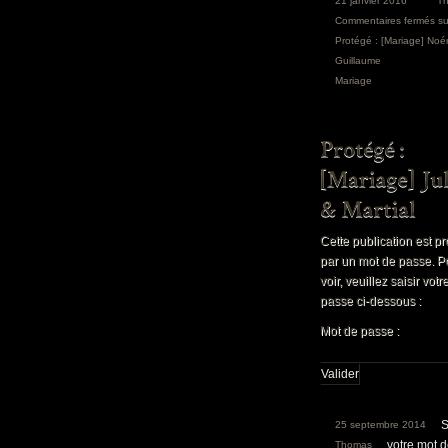
21 janvier 2016
T
Commentaires fermés
su
Protégé : [Mariage] Noé
Guillaume
Mariage
Cette publication est p
par un mot de passe. P
voir, veuillez saisir vot
passe ci-dessous :
Mot de passe :
S
25 septembre 2014
votre mot 
Thomas