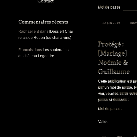
Panoramiques
Rou
Mot de passe :
Sec
Sports
Ro
Urbex
22 juin 2016
Thom
Pa
Raphaelle B
dans
[Dossier] Chai
relais de Rouen (ou chai à vins)
Francois
dans
Les souterrains
du château Legendre
Cette publication est p
par un mot de passe. P
voir, veuillez saisir vot
passe ci-dessous :
Mot de passe :