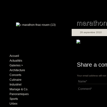
marathon
26 septembre 2010
Accueil
Actualités
Share a co
Galeries >
Architecture
Concerts
Your email address will no
Culinaire
Industriel
Mariage & Co.
Panoramiques
Sports
Urbex