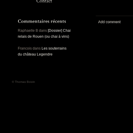
Panoramiques
Rou
Sec
Sports
Ro
Urbex
Add comment
Pa
Raphaelle B
dans
[Dossier] Chai
relais de Rouen (ou chai à vins)
Francois
dans
Les souterrains
du château Legendre
© Thomas Boivin