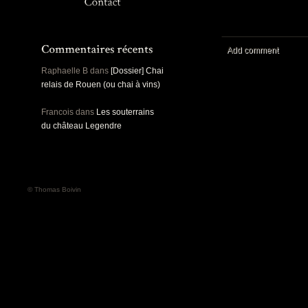
Panoramiques
Rou
Sec
Sports
Ro
Urbex
Add comment
Pa
Raphaelle B
dans
[Dossier] Chai
relais de Rouen (ou chai à vins)
Francois
dans
Les souterrains
du château Legendre
© Thomas Boivin