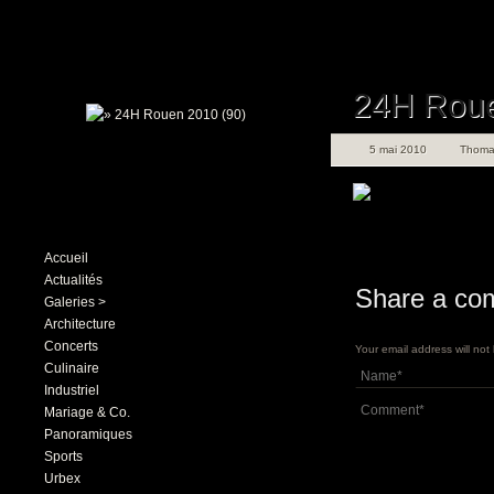
24H Roue
5 mai 2010
Thoma
Accueil
Actualités
Share a co
Galeries >
Architecture
Concerts
Your email address will no
Culinaire
Industriel
Mariage & Co.
Panoramiques
Sports
Urbex