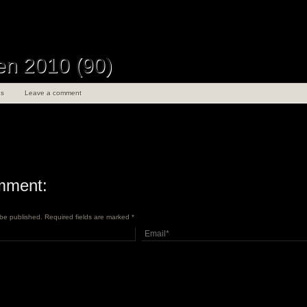
n 2010 (90)
s
Leave a comment
mment:
t be published. Required fields are marked
*