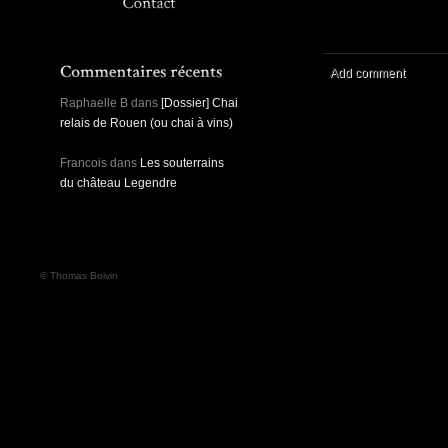
Panoramiques
Rou
Sec
Sports
Ro
Urbex
Add comment
Pa
Raphaelle B
dans
[Dossier] Chai
relais de Rouen (ou chai à vins)
Francois
dans
Les souterrains
du château Legendre
© Thomas Boivin