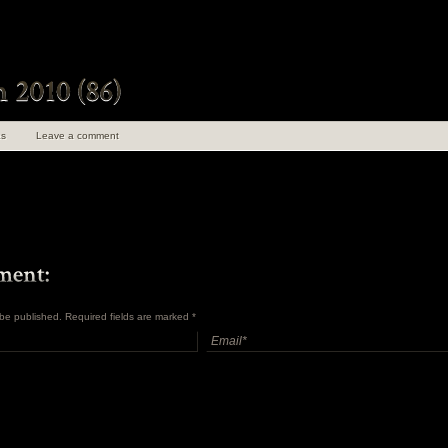
s
Leave a comment
t be published. Required fields are marked
*
uen 100 ans de
angements
en Insolite et
ret Tome 1