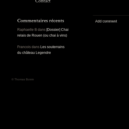
Panoramiques
Rou
Sec
Sports
Ro
Urbex
Add comment
Pa
Raphaelle B
dans
[Dossier] Chai
relais de Rouen (ou chai à vins)
Francois
dans
Les souterrains
du château Legendre
© Thomas Boivin