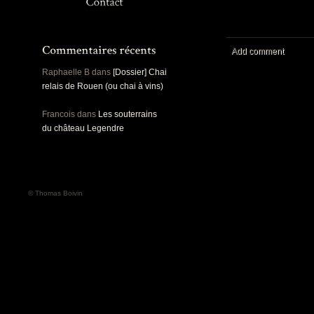
Panoramiques
Rou
Sec
Sports
Ro
Urbex
Add comment
Pa
Raphaelle B
dans
[Dossier] Chai
relais de Rouen (ou chai à vins)
Francois
dans
Les souterrains
du château Legendre
© Thomas Boivin