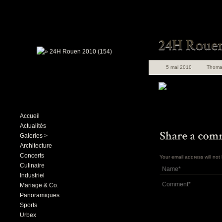
5 mai 2010
Thoma
Accueil
Actualités
Galeries >
Architecture
Concerts
Your email address will no
Culinaire
Industriel
Mariage & Co.
Panoramiques
Sports
Urbex