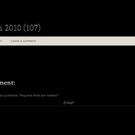
s
Leave a comment
t be published. Required fields are marked
*
uen 100 ans de
angements
en Insolite et
ret Tome 1