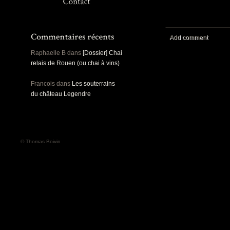
Panoramiques
Rou
Sec
Sports
Ro
Urbex
Add comment
Pa
Raphaelle B
dans
[Dossier] Chai
relais de Rouen (ou chai à vins)
Francois
dans
Les souterrains
du château Legendre
© Thomas Boivin