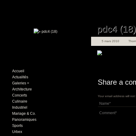
pdc4 (18)
5 mars 2010
Thom
Accueil
Actualités
Share a co
Galeries >
Architecture
Concerts
Your email address will no
Culinaire
Industriel
Mariage & Co.
Panoramiques
Sports
Urbex