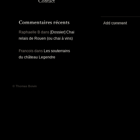
Panoramiques
Rou
Sec
Sports
Ro
Urbex
Add comment
Pa
Raphaelle B
dans
[Dossier] Chai
relais de Rouen (ou chai à vins)
Francois
dans
Les souterrains
du château Legendre
© Thomas Boivin