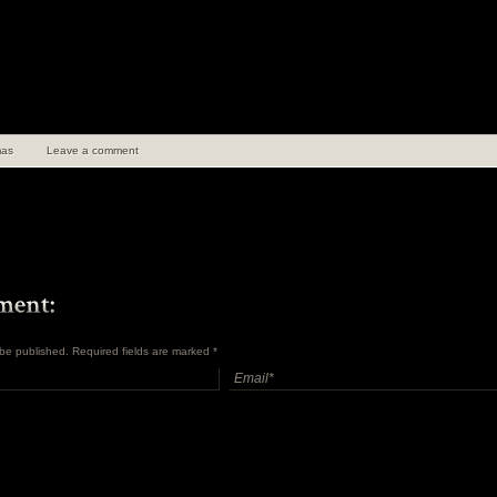
as
Leave a comment
t be published. Required fields are marked
*
uen 100 ans de
angements
en Insolite et
ret Tome 1