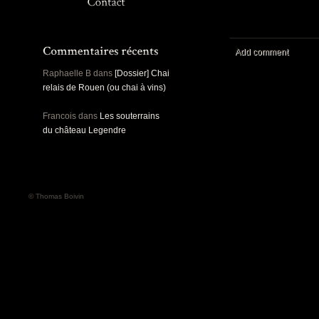
Panoramiques
Rou
Sec
Sports
Ro
Urbex
Add comment
Pa
Raphaelle B
dans
[Dossier] Chai
relais de Rouen (ou chai à vins)
Francois
dans
Les souterrains
du château Legendre
© Thomas Boivin