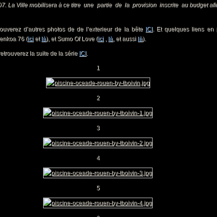
7. La Ville mobilisera à ce titre une partie de la provision inscrite au budget afin
en Insolite et
ret Tome 2
rouverez d’autres photos de de l’exterieur de la bête
ICI
. Et quelques liens en 
uen
Benkoa 76 (
ici
et
là
), et Sumo Of Love (
ici
,
là
, et aussi
là
).
noramique
etrouverez la suite de la série
ICI
.
1
2
3
4
5