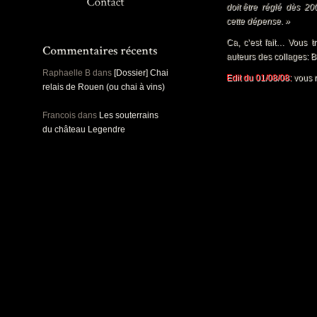
Panoramiques
doit être réglé dès 200
Rou
cette dépense. »
Sec
Sports
Ca, c’est fait… Vous t
Ro
Urbex
auteurs des collages: 
Pa
Raphaelle B
dans
[Dossier] Chai
Edit du 01/08/08:
vous r
relais de Rouen (ou chai à vins)
Francois
dans
Les souterrains
du château Legendre