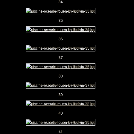
34
35
36
37
38
39
40
41