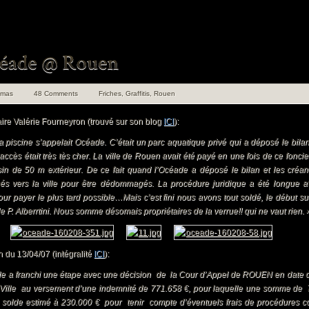
omas
48 Comments
Friches
,
Graffitis
,
Rouen
Maire Valérie Fourneyron (trouvé sur son blog
ICI
):
a piscine s’appelait Océade. C’était un parc aquatique privé qui a déposé le bil
 accès était très tès cher. La ville de Rouen avait été payé en une fois de ce fonci
sin de 50 m extérieur. De ce fait quand l’Océade a déposé le bilan et les créan
rnés vers la ville pour être dédommagés. La procédure juridique a été longue 
pour payer le plus tard possible…Mais c’est fini nous avons tout soldé, le début s
 de P. Alberrtini. Nous somme désomais propriétaires de la verrue!! qui ne vaut rien. 
uen 100 ans de
on du 13/04/07 (intégralité
ICI
):
angements
de a franchi une étape avec une décision de la Cour d’Appel de ROUEN en date
en Insolite et
ille au versement d’une indemnité de 771.658 €, pour laquelle une somme de 
ret Tome 1
e solde estimé à 230.000 € pour tenir compte d’éventuels frais de procédures 