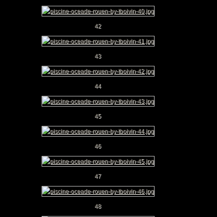
42
43
44
45
46
47
48