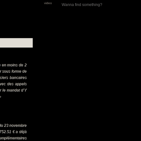
video
an en moins de 2
er sous forme de
ciers bancaires
avec des appels
ur le mandat d’Y
»
 du 23 novembre
752.51 € a déjà
complémentaires