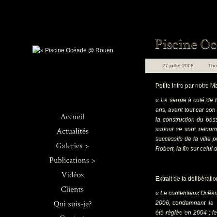
27 juillet 2008
Th
Petite intro par notre 
« La verrue à coté de l
ans, avant tout car son
la construction du bas
surtout se sont retou
successifs de la ville 
Architecture
Robert, la fin sur celui
Concerts
Journaux
Ro
Culinaire
Livres >
Extrait de la délibérati
ch
Industriel
Web
« Le contentieux Océa
Rou
2006, condamnant la V
Mariage & Co.
Sec
été réglée en 2004 ; l