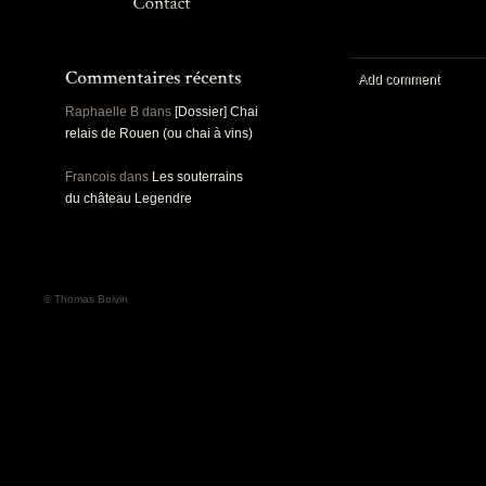
Panoramiques
Rou
Sec
Sports
Ro
Urbex
Add comment
Pa
Raphaelle B
dans
[Dossier] Chai
relais de Rouen (ou chai à vins)
Francois
dans
Les souterrains
du château Legendre
© Thomas Boivin