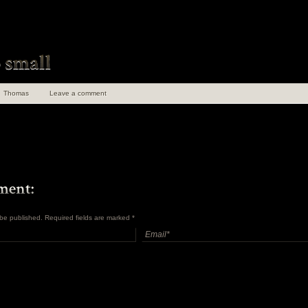
Thomas
Leave a comment
t be published. Required fields are marked
*
uen 100 ans de
angements
en Insolite et
ret Tome 1