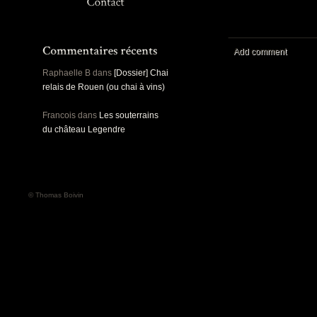
Panoramiques
Rou
Sec
Sports
Ro
Urbex
Add comment
Pa
Raphaelle B
dans
[Dossier] Chai
relais de Rouen (ou chai à vins)
Francois
dans
Les souterrains
du château Legendre
© Thomas Boivin