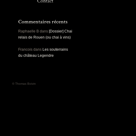
Panoramiques
Rou
Sec
Sports
Ro
Urbex
Pa
Raphaelle B
dans
[Dossier] Chai
relais de Rouen (ou chai à vins)
Francois
dans
Les souterrains
du château Legendre
© Thomas Boivin