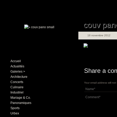
couv pan
16 novembre 2012
Accueil
Actualités
Share a co
Galeries >
Architecture
Concerts
Your email address will no
Culinaire
Industriel
Mariage & Co.
Panoramiques
Sports
Urbex