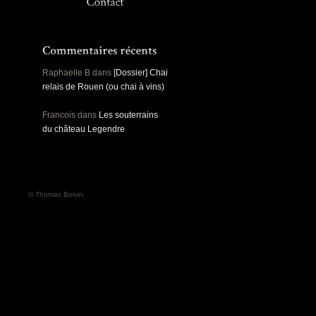
Panoramiques
Rou
Sec
Sports
Ro
Urbex
Pa
Raphaelle B
dans
[Dossier] Chai
relais de Rouen (ou chai à vins)
Francois
dans
Les souterrains
du château Legendre
© Thomas Boivin