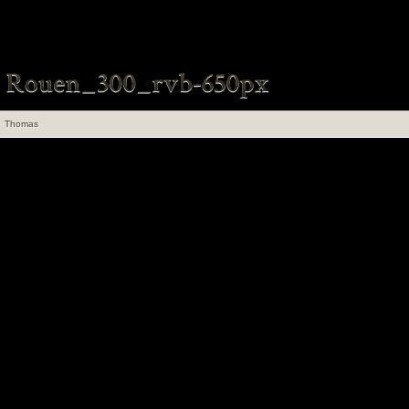
Thomas
uen 100 ans de
angements
en Insolite et
ret Tome 1