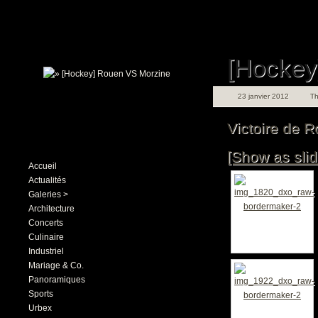
[Hockey
23 janvier 2012
T
Victoire de R
[Show as sli
Accueil
Actualités
Galeries >
Architecture
Concerts
Culinaire
Industriel
Mariage & Co.
Panoramiques
Sports
Urbex