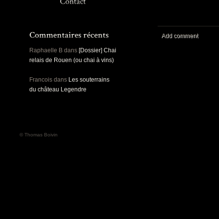
Panoramiques
Rou
Sec
Sports
Ro
Urbex
Add comment
Pa
Raphaelle B
dans
[Dossier] Chai
relais de Rouen (ou chai à vins)
Francois
dans
Les souterrains
du château Legendre
© Thomas Boivin