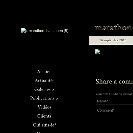
26 septembre 2010
Architecture
Your email address will no
Concerts
Journaux
Ro
Culinaire
Livres >
ch
Industriel
Web
Rou
Mariage & Co.
Sec