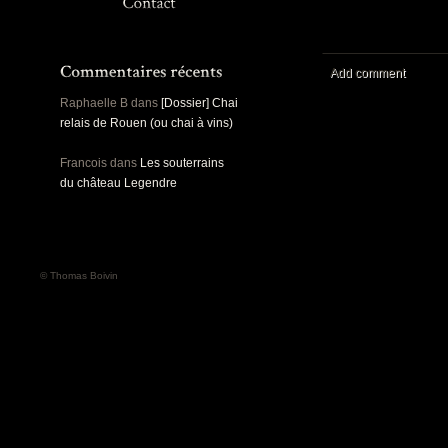
Panoramiques
Rou
Sec
Sports
Ro
Urbex
Add comment
Pa
Raphaelle B
dans
[Dossier] Chai
relais de Rouen (ou chai à vins)
Francois
dans
Les souterrains
du château Legendre
© Thomas Boivin