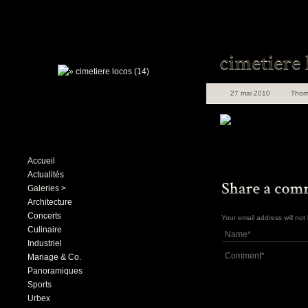
27 mai 2010
Thom
Accueil
Actualités
Galeries >
Architecture
Concerts
Your email address will no
Culinaire
Industriel
Mariage & Co.
Panoramiques
Sports
Urbex