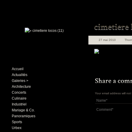
27 mai 2010
Thom
Accueil
Actualités
Galeries >
Architecture
Concerts
Your email address will no
Culinaire
Industriel
Mariage & Co.
Panoramiques
Sports
Urbex