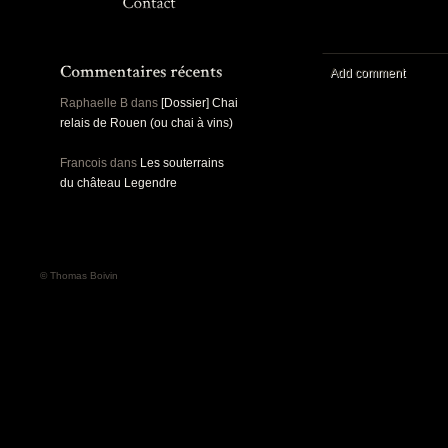
Panoramiques
Rou
Sec
Sports
Ro
Urbex
Add comment
Pa
Raphaelle B
dans
[Dossier] Chai
relais de Rouen (ou chai à vins)
Francois
dans
Les souterrains
du château Legendre
© Thomas Boivin