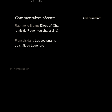
Panoramiques
Rou
Sec
Sports
Ro
Urbex
Add comment
Pa
Raphaelle B
dans
[Dossier] Chai
relais de Rouen (ou chai à vins)
Francois
dans
Les souterrains
du château Legendre
© Thomas Boivin