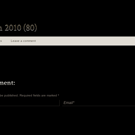
s
Leave a comment
t be published. Required fields are marked
*
uen 100 ans de
angements
en Insolite et
ret Tome 1