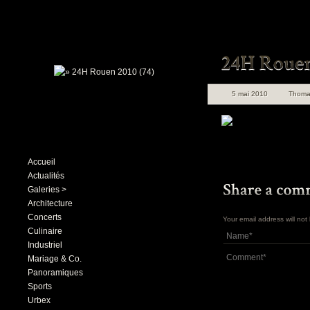
5 mai 2010
Thoma
Accueil
Actualités
Galeries >
Architecture
Concerts
Your email address will no
Culinaire
Industriel
Mariage & Co.
Panoramiques
Sports
Urbex