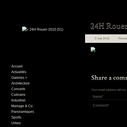
5 mai 2010
Thoma
Accueil
Actualités
Galeries >
Architecture
Concerts
Your email address will no
Culinaire
Industriel
Mariage & Co.
Panoramiques
Sports
Urbex