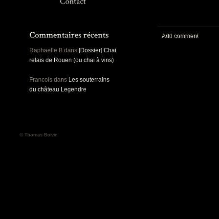
Panoramiques
Rou
Sec
Sports
Ro
Urbex
Add comment
Pa
Raphaelle B
dans
[Dossier] Chai
relais de Rouen (ou chai à vins)
Francois
dans
Les souterrains
du château Legendre
© Thomas Boivin